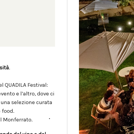
sità
.
del QUADILA Festival:
ento e l’altro, dove ci
 una selezione curata
 food.
el Monferrato.