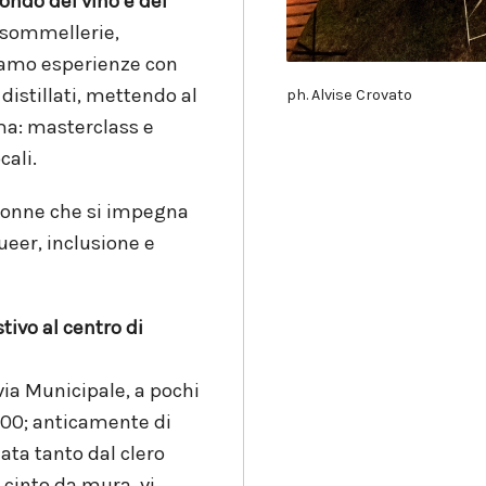
ondo del vino e del
 sommellerie,
iamo esperienze con
 distillati, mettendo al
ph. Alvise Crovato
mma: masterclass e
cali.
 donne che si impegna
eer, inclusione e
tivo al centro di
via Municipale, a pochi
400; anticamente di
ata tanto dal clero
 cinto da mura, vi