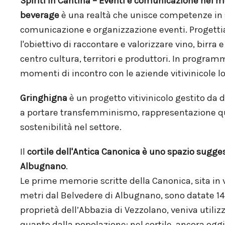
Spiriti in Cantina – Eventi e comunicazione nel m
beverage
è una realtà che unisce competenze in
comunicazione e organizzazione eventi. Progett
l'obiettivo di raccontare e valorizzare vino, birra e
centro cultura, territori e produttori. In progra
momenti di incontro con le aziende vitivinicole lo
Gringhigna
è un progetto vitivinicolo gestito da
a portare transfemminismo, rappresentazione qu
sostenibilità nel settore.
Il
cortile dell'Antica Canonica è uno spazio sugges
Albugnano
.
Le prime memorie scritte della Canonica, sita in 
metri dal Belvedere di Albugnano, sono datate 1
proprietà dell’Abbazia di Vezzolano, veniva utilizz
quanto dalla popolazione: nel cortile, ancora oggi