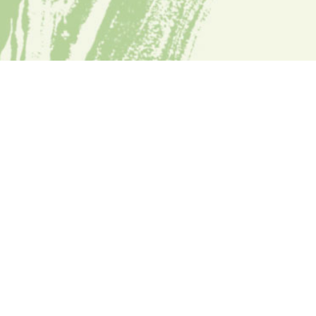
Quanto manca?
0
0
0
0
0
0
0
0
Giorni
Ore
Minuti
Secondi
QUADILA Festival è un progetto nel quale il
teatro mira a recuperare il proprio carattere