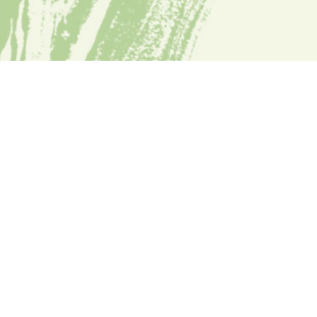
Quanto manca?
0
0
0
0
0
0
0
0
Giorni
Ore
Minuti
Secondi
QUADILA Festival è un progetto nel quale il
teatro mira a recuperare il proprio carattere